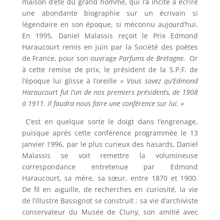
maison d’été du grand homme, qui l’a incité à écrire
une abondante biographie sur un écrivain si
légendaire en son époque, si méconnu aujourd’hui.
En 1995, Daniel Malassis reçoit le Prix Edmond
Haraucourt remis en juin par la Société des poètes
de France, pour son ouvrage
Parfums de Bretagne.
Or
à cette remise de prix, le président de la S.P.F. de
l’époque lui glisse à l’oreille
« Vous savez qu’Edmond
Haraucourt fut l’un de nos premiers présidents, de 1908
à 1911. Il faudra nous faire une conférence sur lui. »
C’est en quelque sorte le doigt dans l’engrenage,
puisque après cette conférence programmée le 13
janvier 1996, par le plus curieux des hasards, Daniel
Malassis se voit remettre la volumineuse
correspondance entretenue par Edmond
Haraucourt, sa mère, sa sœur, entre 1870 et 1900.
De fil en aiguille, de recherches en curiosité, la vie
de l’illustre Bassignot se construit : sa vie d’archiviste
conservateur du Musée de Cluny, son amitié avec