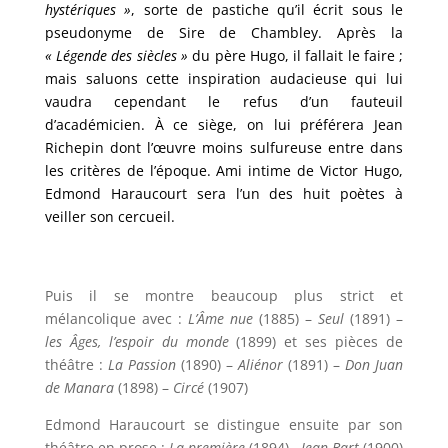
hystériques »
, sorte de pastiche qu’il écrit sous le
pseudonyme de Sire de Chambley. Après la
« Légende des siècles »
du père Hugo, il fallait le faire ;
mais saluons cette inspiration audacieuse qui lui
vaudra cependant le refus d’un fauteuil
d’académicien. À ce siège, on lui préférera Jean
Richepin dont l’œuvre moins sulfureuse entre dans
les critères de l’époque. Ami intime de Victor Hugo,
Edmond Haraucourt sera l’un des huit poètes à
veiller son cercueil.
Puis il se montre beaucoup plus strict et
mélancolique avec :
L’Âme nue
(1885) –
Seul
(1891) –
les Âges, l’espoir du monde
(1899) et ses pièces de
théâtre :
La Passion
(1890) –
Aliénor
(1891) –
Don Juan
de Manara
(1898) –
Circé
(1907)
Edmond Haraucourt se distingue ensuite par son
théâtre en prose :
La première
(1894),
Jean Bart
(1900)