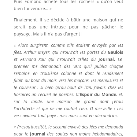
Puis Edmond achète tous les rochers « qu’on veut
bien lui vendre… »
Finalement, il se décide à bâtir une maison qui ne
serait pas une intruse pour ne pas gâcher le
paysage. Mais il n’a pas d’argent !
« Alors surgirent, comme s’ils étaient envoyés par les
fées, Arthur Meyer, qui m’ouvrait les portes du
Gaulois
et Fernand Xau qui m’ouvrait celles du
Journal.
Le
premier me demandait des vers qu’il publia chaque
semaine, en troisième colonne et dont le rendement
filait, au bout du mois, vers les maçons, les menuisiers et
le couvreur : si bien qu’au bout de l’an, j’avais, chez les
libraires un recueil de poèmes,
L’Espoir du Monde
, et,
sur la lande, une maison de granit dont j’étais
l’architecte et qui ne me coûtait rien. O merveille ! Les
vers avaient tout payé : mes murs sont en alexandrins.
« Presqu’aussitôt, le second envoyé des fées me demanda
pour le
Journal
des contes non moins hebdomadaires,