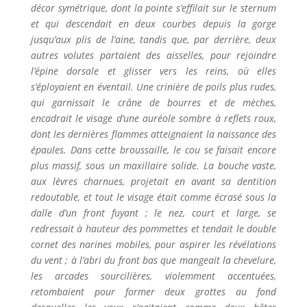
décor symétrique, dont la pointe s’effilait sur le sternum
et qui descendait en deux courbes depuis la gorge
jusqu’aux plis de l’aine, tandis que, par derrière, deux
autres volutes partaient des aisselles, pour rejoindre
l’épine dorsale et glisser vers les reins, où elles
s’éployaient en éventail. Une crinière de poils plus rudes,
qui garnissait le crâne de bourres et de mèches,
encadrait le visage d’une auréole sombre à reflets roux,
dont les dernières flammes atteignaient la naissance des
épaules. Dans cette broussaille, le cou se faisait encore
plus massif, sous un maxillaire solide. La bouche vaste,
aux lèvres charnues, projetait en avant sa dentition
redoutable, et tout le visage était comme écrasé sous la
dalle d’un front fuyant ; le nez, court et large, se
redressait à hauteur des pommettes et tendait le double
cornet des narines mobiles, pour aspirer les révélations
du vent ; à l’abri du front bas que mangeait la chevelure,
les arcades sourcilières, violemment accentuées,
retombaient pour former deux grottes au fond