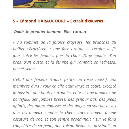
5 – Edmond HARAUCOURT – Extrait d’œuvres
Daâh, le premier homme
,
Elle,
roman
« Au sommet de la falaise crayeuse, les branches du
hallier s’écartèrent : une face brutale et recuite se fit
jour entre les feuilles, puis la chair d’une épaule, d’un
bras, d’un buste, et la femme qui rampait se redressa,
nue et velue.
C’était une femelle trapue, petite, au torse massif, aux
membres durs ; tout en elle était large et court, excepté
le bassin : une hauteur d’adolescente et une ampleur de
portefaix, des jambes brèves, des genoux bas, des pieds
aplatis, des mains épaisses et des doigts en spatules : ses
muscles noueux comme le chêne s’accrochaient à une
ossature de roc, et son ventre proéminait ; sur le fond
rougeâtre de sa peau, une toison flexueuse dessinait un