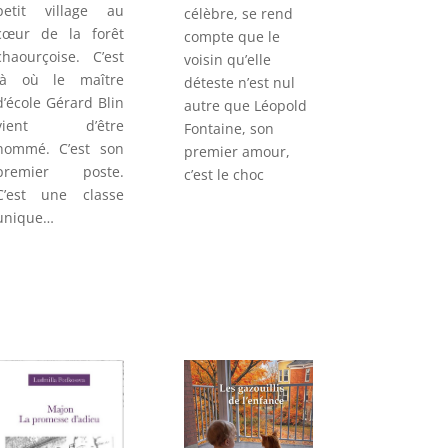
petit village au
célèbre, se rend
cœur de la forêt
compte que le
chaourçoise. C’est
voisin qu’elle
là où le maître
déteste n’est nul
d’école Gérard Blin
autre que Léopold
vient d’être
Fontaine, son
nommé. C’est son
premier amour,
premier poste.
c’est le choc
C’est une classe
unique…