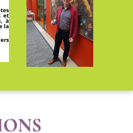
tes
s et
n, à
e la
iers
IONS