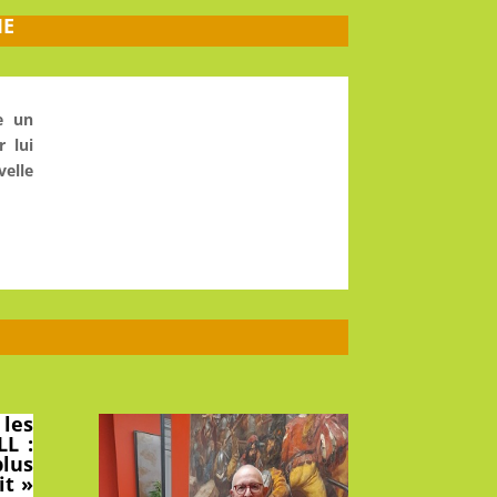
ME
e un
r lui
velle
 les
LL :
plus
it »