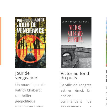
Jour de
Victor au fond
vengeance
du puits
Un nouvel opus de
La ville de Langres
Patrick Chabert :
est en émoi. Un
n
un thriller
ancien
géopolitique
commandant de
mettant en scène
gendarmerie a