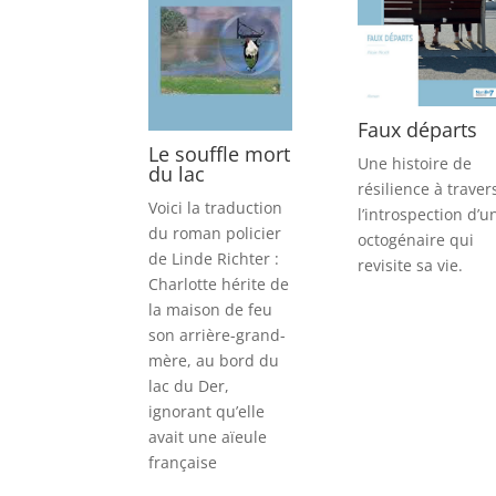
Faux départs
Le souffle mort
Une histoire de
du lac
résilience à traver
Voici la traduction
l’introspection d’u
du roman policier
octogénaire qui
de Linde Richter :
revisite sa vie.
Charlotte hérite de
la maison de feu
son arrière-grand-
mère, au bord du
lac du Der,
ignorant qu’elle
avait une aïeule
française