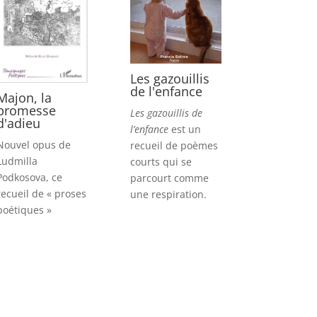
Les gazouillis
de l'enfance
Majon, la
promesse
Les gazouillis de
d'adieu
l’enfance
est un
Nouvel opus de
recueil de poèmes
Ludmilla
courts qui se
Podkosova, ce
parcourt comme
recueil de « proses
une respiration.
poétiques »