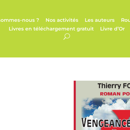
sommes-nous ?
Nos activités
Les auteurs
Rou
Livres en téléchargement gratuit
Livre d’Or