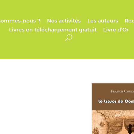
sommes-nous ?
Nos activités
Les auteurs
Rou
Livres en téléchargement gratuit
Livre d’Or