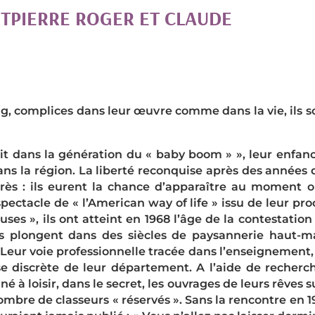
ITPIERRE ROGER ET CLAUDE
ng, complices dans leur œuvre comme dans la vie, ils son
rit dans la génération du « baby boom » », leur enfanc
ns la région. La liberté reconquise après des années de 
rès : ils eurent la chance d’apparaître au moment o
pectacle de « l’American way of life » issu de leur p
ses », ils ont atteint en 1968 l’âge de la contestation
des plongent dans des siècles de paysannerie haut-m
Leur voie professionnelle tracée dans l’enseignement, i
e discrète de leur département. A l’aide de recherche
 à loisir, dans le secret, les ouvrages de leurs rêves sur
mbre de classeurs « réservés ». Sans la rencontre en 197