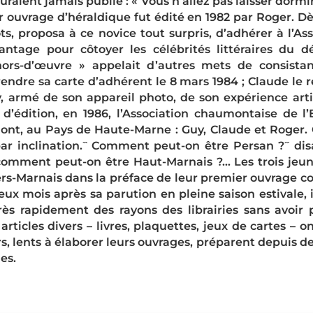
uraient jamais publié : « Vous n’allez pas laisser dormi
er ouvrage d’héraldique fut édité en 1982 par Roger.
ts, proposa à ce novice tout surpris, d’adhérer à l’As
avantage pour côtoyer les célébrités littéraires du
ors-d’œuvre » appelait d’autres mets de consist
endre sa carte d’adhérent le 8 mars 1984 ; Claude le 
uy, armé de son appareil photo, de son expérience art
édition, en 1986, l’Association chaumontaise de l’Es
ont, au Pays de Haute-Marne : Guy, Claude et Roger. 
 par inclination. ̏ Comment peut-on être Persan ? ̋ di
comment peut-on être Haut-Marnais ?… Les trois jeunes
rs-Marnais dans la préface de leur premier ouvrage c
ux mois après sa parution en pleine saison estivale, i
rès rapidement des rayons des librairies sans avoir
 articles divers – livres, plaquettes, jeux de cartes – 
urs, lents à élaborer leurs ouvrages, préparent depuis
es.