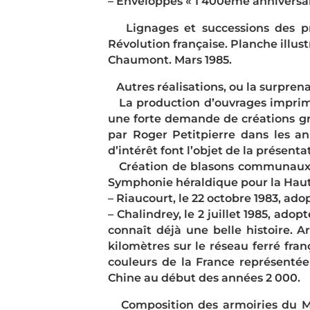
– Enveloppes « 1 400ème anniversai
Lignages et successions des prin
Révolution française. Planche illust
Chaumont. Mars 1985.
Autres réalisations, ou la surpren
La production d’ouvrages imprimés, 
une forte demande de créations grap
par Roger Petitpierre dans les an
d’intérêt font l’objet de la présentat
Création de blasons communaux acc
Symphonie héraldique pour la Haut
– Riaucourt, le 22 octobre 1983, ado
– Chalindrey, le 2 juillet 1985, ado
connaît déjà une belle histoire. A
kilomètres sur le réseau ferré fran
couleurs de la France représentée 
Chine au début des années 2 000.
Composition des armoiries du Muid