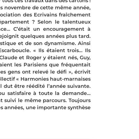
r tous ces travaux dans des cartons !
 Dès novembre de cette même année,
sociation des Ecrivains fraîchement
 département ? Selon le talentueux
ance… C’était un encouragement à
rejoignit quelques années plus tard.
istique et de son dynamisme. Ainsi
carboucle. « Ils étaient trois… Ils
Claude et Roger y étaient nés, Guy,
saient les Parisiens que fréquentait
 gens ont relevé le défi », écrivit
ollectif « Harmonies haut-marnaises
l dut être réédité l’année suivante.
 pu satisfaire à toute la demande…
ont suivi le même parcours. Toujours
 des années, une importante synthèse