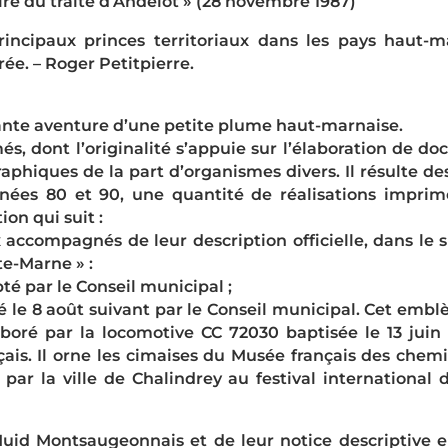
re du traité d’Andelot » (28 novembre 1987)
cipaux princes territoriaux dans les pays haut-ma
rée. – Roger Petitpierre.
ante aventure d’une petite plume haut-marnaise.
dont l’originalité s’appuie sur l’élaboration de docu
hiques de la part d’organismes divers. Il résulte des
nées 80 et 90, une quantité de réalisations imprim
ion qui suit :
ompagnés de leur description officielle, dans le sil
e-Marne » :
pté par le Conseil municipal ;
pté le 8 août suivant par le Conseil municipal. Cet embl
rboré par la locomotive CC 72030 baptisée le 13 juin 
çais. Il orne les cimaises du Musée français des chemi
par la ville de Chalindrey au festival international
 Montsaugeonnais et de leur notice descriptive en 19