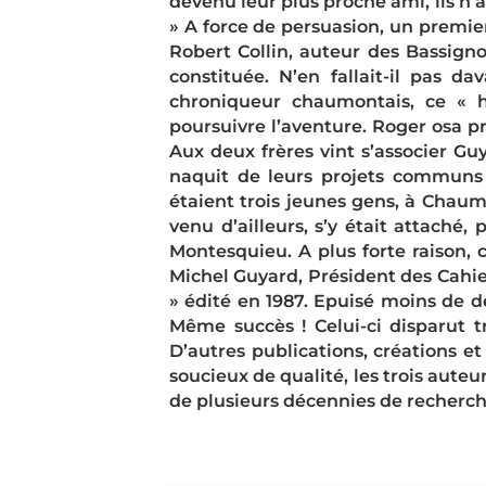
devenu leur plus proche ami, ils n’a
» A force de persuasion, un premi
Robert Collin, auteur des Bassigno
constituée. N’en fallait-il pas d
chroniqueur chaumontais, ce « h
poursuivre l’aventure. Roger osa pr
Aux deux frères vint s’associer G
naquit de leurs projets communs d’
étaient trois jeunes gens, à Chaum
venu d’ailleurs, s’y était attaché,
Montesquieu. A plus forte raison, 
Michel Guyard, Président des Cahie
» édité en 1987. Epuisé moins de de
Même succès ! Celui-ci disparut t
D’autres publications, créations et
soucieux de qualité, les trois aute
de plusieurs décennies de recherch