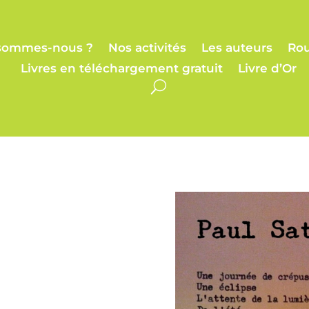
sommes-nous ?
Nos activités
Les auteurs
Rou
Livres en téléchargement gratuit
Livre d’Or