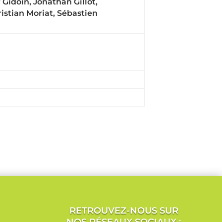
Gidoin, Jonathan Gillot,
istian Moriat, Sébastien
RETROUVEZ-NOUS SUR