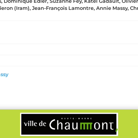
 Dominique Edler, Suzanne Fey, Katel Gadault, Olivier 
eron (Iram), Jean-François Lamontre, Annie Massy, Chr
assy