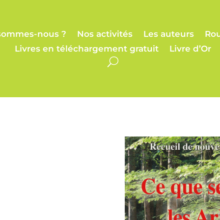
sommes-nous ?
Nos activités
Les auteurs
Rou
Livres en téléchargement gratuit
Livre d’Or