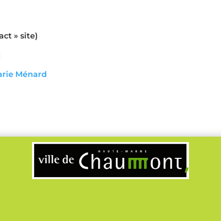
ct » site)
:
arie Ménard