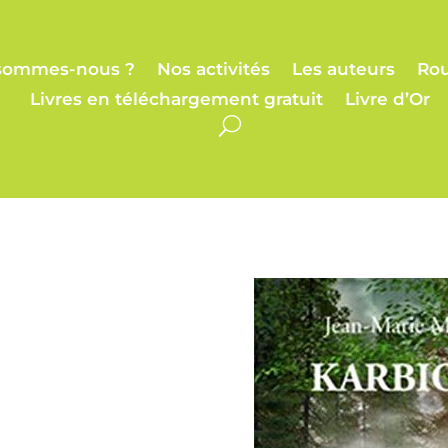
sommes-nous ?
Nos activités
Les auteurs
Rou
Livres en téléchargement gratuit
Livre d’Or