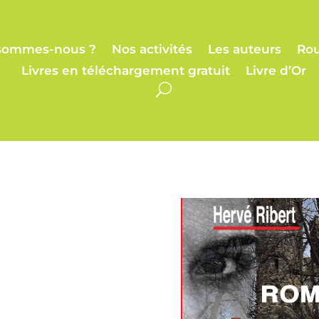
sommes-nous ?
Nos activités
Les auteurs
Rou
Livres en téléchargement gratuit
Livre d’Or